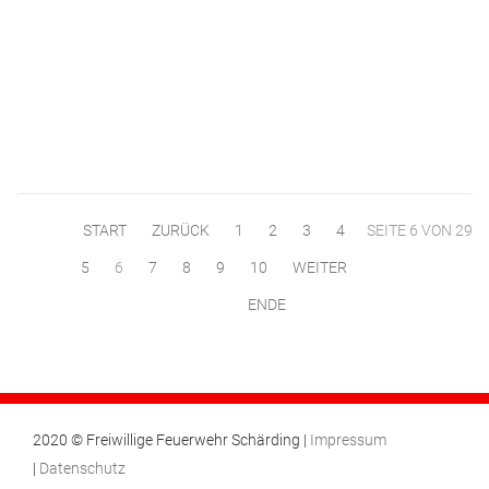
START
ZURÜCK
1
2
3
4
SEITE 6 VON 29
5
6
7
8
9
10
WEITER
ENDE
2020 © Freiwillige Feuerwehr Schärding |
Impressum
|
Datenschutz