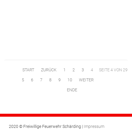
START
ZURÜCK
1
2
3
4
SEITE 4 VON 29
5
6
7
8
9
10
WEITER
ENDE
2020 © Freiwillige Feuerwehr Schärding |
Impressum