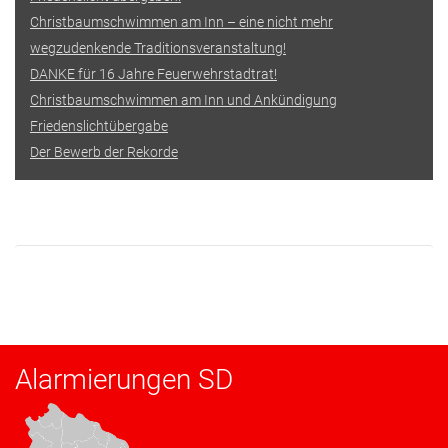
Christbaumschwimmen am Inn – eine nicht mehr
wegzudenkende Traditionsveranstaltung!
DANKE für 16 Jahre Feuerwehrstadtrat!
Christbaumschwimmen am Inn und Ankündigung
Friedenslichtübergabe
Der Bewerb der Rekorde
Alarmierungen SD