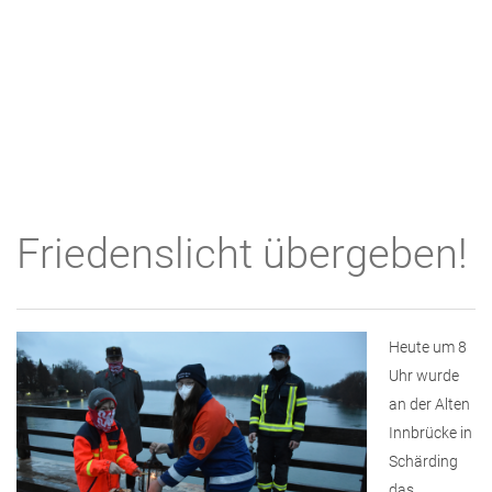
Friedenslicht übergeben!
Heute um 8
Uhr wurde
an der Alten
Innbrücke in
Schärding
das