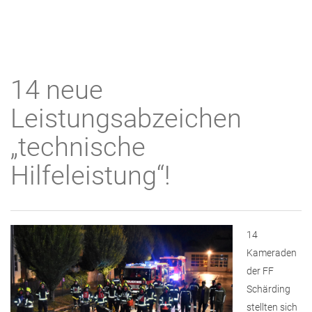
14 neue
Leistungsabzeichen
„technische
Hilfeleistung“!
14
Kameraden
der FF
Schärding
stellten sich