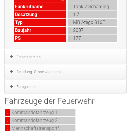
Funkrufname
: Tank 2 Schärding
Besatzung
: 1:7
Typ
:
MB Atego 816F
Baujahr
: 2007
PS
: 177
Einsatzbereich
Beladung -Grobe Übersicht
Fotogallerie
Fahrzeuge der Feuerwehr
:
Kommandofahrzeug 1
:
Kommandofahrzeug 2
:
Mannschaftstransportf.