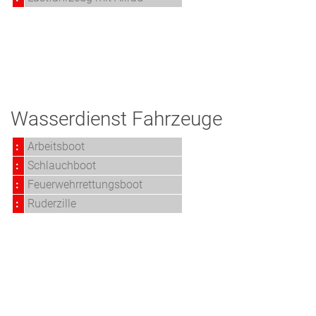
Wasserdienst Fahrzeuge
:
Arbeitsboot
:
Schlauchboot
:
Feuerwehrrettungsboot
:
Ruderzille