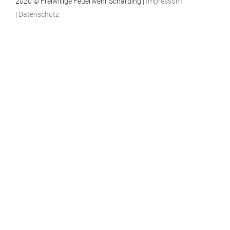
2020 © Freiwillige Feuerwehr Schärding |
Impressum
|
Datenschutz