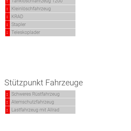
:
Tanklöschfahrzeug 1200
:
Kleinlöschfahrzeug
:
KRAD
:
Stapler
:
Teleskoplader
Stützpunkt Fahrzeuge
:
Schweres Rüstfahrzeug
:
Atemschutzfahrzeug
:
Lastfahrzeug mit Allrad