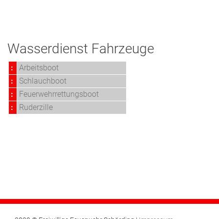
Wasserdienst Fahrzeuge
:
Arbeitsboot
:
Schlauchboot
:
Feuerwehrrettungsboot
:
Ruderzille