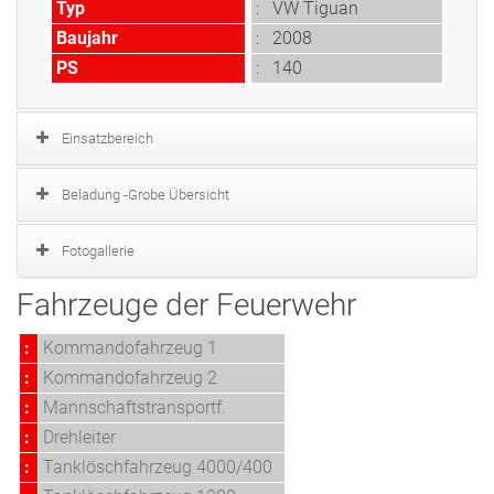
Typ
: VW Tiguan
Baujahr
: 2008
PS
: 140
Einsatzbereich
Beladung -Grobe Übersicht
Fotogallerie
Fahrzeuge der Feuerwehr
:
Kommandofahrzeug 1
:
Kommandofahrzeug 2
:
Mannschaftstransportf.
:
Drehleiter
:
Tanklöschfahrzeug 4000/400