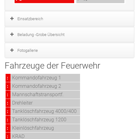
Einsatzbereich
Beladung -Grobe Übersicht
Fotogallerie
Fahrzeuge der Feuerwehr
:
Kommandofahrzeug 1
:
Kommandofahrzeug 2
:
Mannschaftstransportf.
:
Drehleiter
:
Tanklöschfahrzeug 4000/400
:
Tanklöschfahrzeug 1200
:
Kleinlöschfahrzeug
:
KRAD