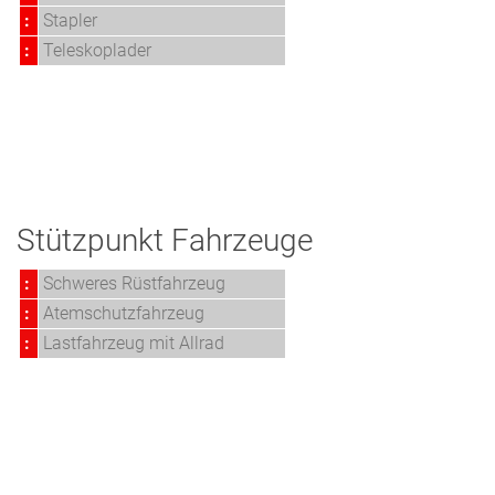
:
Stapler
:
Teleskoplader
Stützpunkt Fahrzeuge
:
Schweres Rüstfahrzeug
:
Atemschutzfahrzeug
:
Lastfahrzeug mit Allrad