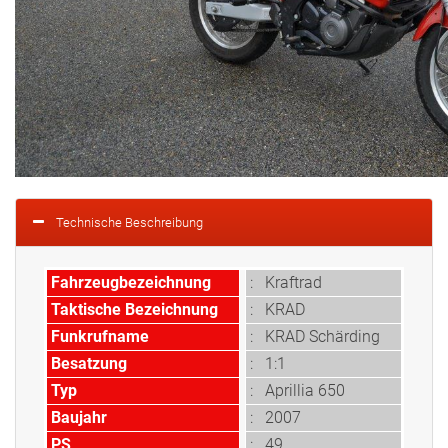
Technische Beschreibung
Fahrzeugbezeichnung
:
Kraftrad
Taktische Bezeichnung
:
KRAD
Funkrufname
: KRAD Schärding
Besatzung
: 1:1
Typ
:
Aprillia 650
Baujahr
: 2007
PS
: 49