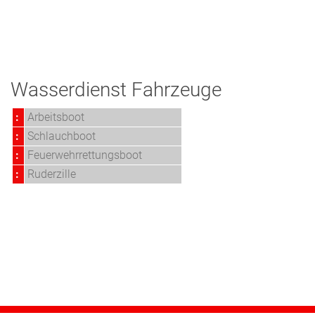
Wasserdienst Fahrzeuge
:
Arbeitsboot
:
Schlauchboot
:
Feuerwehrrettungsboot
:
Ruderzille