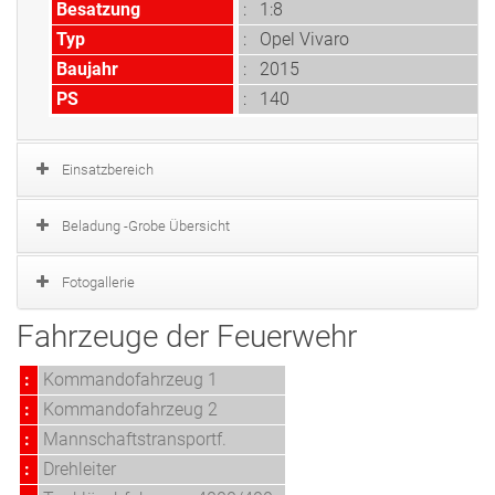
Besatzung
: 1:8
Typ
: Opel Vivaro
Baujahr
: 2015
PS
: 140
Einsatzbereich
Beladung -Grobe Übersicht
Fotogallerie
Fahrzeuge der Feuerwehr
:
Kommandofahrzeug 1
:
Kommandofahrzeug 2
:
Mannschaftstransportf.
:
Drehleiter