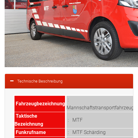
Technische Beschreibung
:
Fahrzeugbezeichnung
Mannschaftstransportfahrzeug
Taktische
: MTF
Bezeichnung
Funkrufname
: MTF Schärding