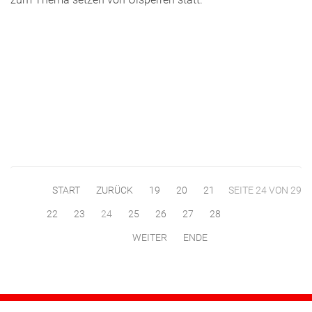
START
ZURÜCK
19
20
21
SEITE 24 VON 29
22
23
24
25
26
27
28
WEITER
ENDE