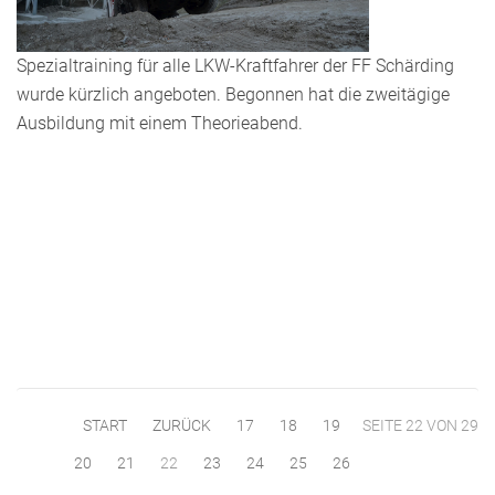
Spezialtraining für alle LKW-Kraftfahrer der FF Schärding
wurde kürzlich angeboten. Begonnen hat die zweitägige
Ausbildung mit einem Theorieabend.
START
ZURÜCK
17
18
19
SEITE 22 VON 29
20
21
22
23
24
25
26