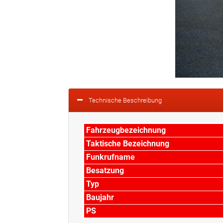
Technische Beschreibung
Fahrzeugbezeichnung
Taktische Bezeichnung
Funkrufname
Besatzung
Typ
Baujahr
PS