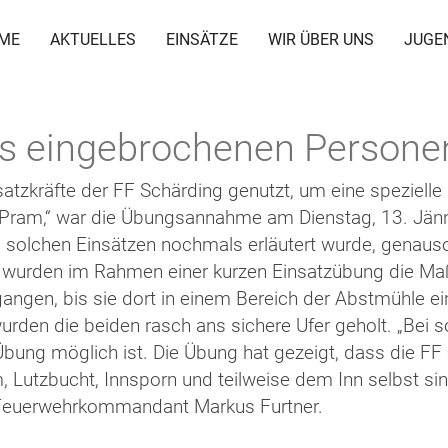
ME
AKTUELLES
EINSÄTZE
WIR ÜBER UNS
JUGE
Eis eingebrochenen Persone
satzkräfte der FF Schärding genutzt, um eine speziell
Pram,“ war die Übungsannahme am Dienstag, 13. Jänne
solchen Einsätzen nochmals erläutert wurde, genauso
s wurden im Rahmen einer kurzen Einsatzübung die M
ngen, bis sie dort in einem Bereich der Abstmühle ei
urden die beiden rasch ans sichere Ufer geholt. „Bei 
 Übung möglich ist. Die Übung hat gezeigt, dass die FF
, Lutzbucht, Innsporn und teilweise dem Inn selbst sind
 Feuerwehrkommandant Markus Furtner.