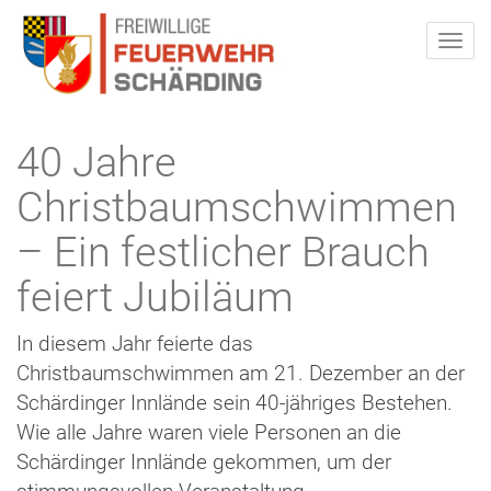
40 Jahre
Christbaumschwimmen
– Ein festlicher Brauch
feiert Jubiläum
In diesem Jahr feiert
e
das
Christbaumschwimme
n am
21. Dezember
an der
Schärdinger
Innlände
sein 40-jähriges Bestehen.
Wie
alle Jahre
waren
viele Personen
an die
Schärdinger
Innlände
gekommen,
um der