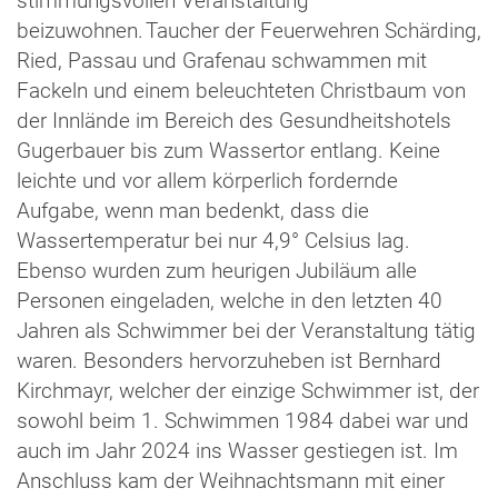
stimmungsvollen Veranstaltung
beizuwohnen.
Taucher der
Feuerwehren
Schärding
,
Ried
, Passau und Grafenau
schwammen
mit
Fackeln und
einem beleuchteten Christbaum von
der
Innlände
im Bereich d
es Gesundheitshotels
Gugerbauer
bis zum Wassertor
entlang
.
Keine
leichte und vor allem körperlich fordernde
Aufgabe, wenn man bedenkt, dass die
Wassertemperatur bei nur
4,9
°
Celsius
lag
.
Ebenso wurden zum heurigen Jubiläum
alle
Personen eingeladen, welche
in den letzten 40
Jahren
als Schwimmer
bei der Veranstaltung tätig
waren.
Besonders hervorzuheben ist
Bernhard
Kirchmayr,
welcher
der
einzige Schwimmer ist
, der
sowohl beim 1. Schwimmen 1984 dabei war und
auch im Jahr 2024 ins Wasser gestiegen ist.
Im
Anschluss kam der Weihnachtsmann mit
einer