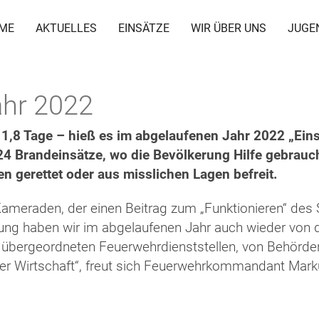
ME
AKTUELLES
EINSÄTZE
WIR ÜBER UNS
JUGE
ahr 2022
e 1,8 Tage – hieß es im abgelaufenen Jahr 2022 „Eins
24 Brandeinsätze, wo die Bevölkerung Hilfe gebrauc
en gerettet oder aus misslichen Lagen befreit.
 Kameraden, der einen Beitrag zum „Funktionieren“ de
zung haben wir im abgelaufenen Jahr auch wieder von d
 übergeordneten Feuerwehrdienststellen, von Behörde
der Wirtschaft“, freut sich Feuerwehrkommandant Mark