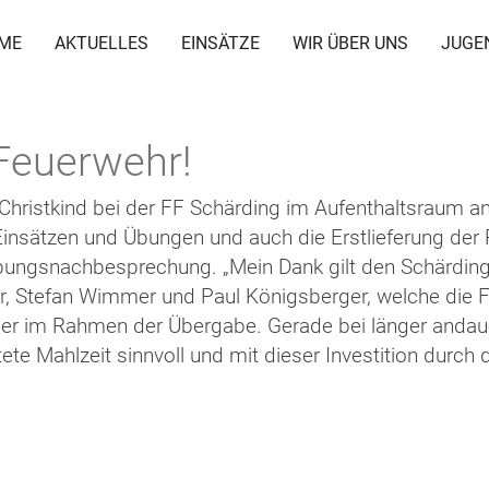
ME
AKTUELLES
EINSÄTZE
WIR ÜBER UNS
JUGE
 Feuerwehr!
s Christkind bei der FF Schärding im Aufenthaltsraum
Einsätzen und Übungen und auch die Erstlieferung der 
ungsnachbesprechung. „Mein Dank gilt den Schärding
r, Stefan Wimmer und Paul Königsberger, welche die
 im Rahmen der Übergabe. Gerade bei länger andaue
te Mahlzeit sinnvoll und mit dieser Investition durch d