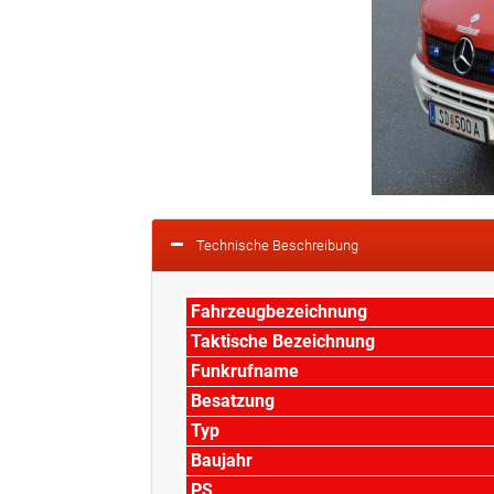
Technische Beschreibung
Fahrzeugbezeichnung
Taktische Bezeichnung
Funkrufname
Besatzung
Typ
Baujahr
PS