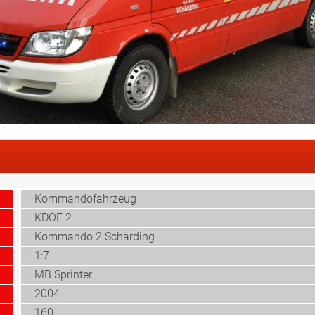
: Kommandofahrzeug
: KDOF 2
: Kommando 2 Schärding
: 1:7
: MB Sprinter
: 2004
: 160